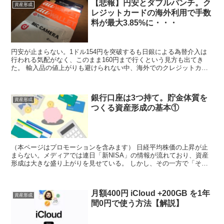
【悲報】円安とダブルパンチ。ク
資産形成
レジットカードの海外利用で手数
料が最大3.85%に・・・
円安が止まらない。1ドル154円を突破するも日銀による為替介入は
行われる気配がなく、このまま160円まで行くという見方も出てき
た。 輸入品の値上がりも避けられない中、海外でのクレジットカー
ド利用手数料もここに来て爆上がりしているのだ。 これ...
銀行口座は3つ持て。貯金体質を
資産形成
つくる資産形成の基本①
（本ページはプロモーションを含みます） 日経平均株価の上昇が止
まらない。メディアでは連日「新NISA」の情報が流れており、資産
形成は大きな盛り上がりを見せている。 しかし、その一方で「そも
そも貯金ができない」という人はいないだろうか。じつは...
月額400円 iCloud +200GB を1年
資産形成
間0円で使う方法【解説】