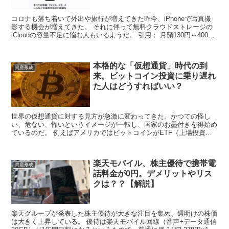
コロナも落ち着いて外出や旅行が増えてきた昨今、iPhoneで写真撮
影する機会が増えてきた。 それに伴って無料クラウドストレージの
iCloudの容量不足に悩む人もいるようだ。 引用： 月額130円～400円
も払えば50～200GBに拡張可能。...
本格的な「仮想通貨」時代の到
資産形成
来。ビットコイン投資に乗り遅れ
た人はどうすればいい？
世界の仮想通貨に対する見方が急激に変わってきた。かつての怪し
い、危ない、怖いというイメージが一転し、国家のお墨付きを得始め
ているのだ。 例えばアメリカではビットコインがETF（上場投資信
託）に採用され、金と同じように誰もが気軽に購入できるよ...
楽天モバイル、株主優待で携帯電
資産形成
話料金が0円。デメリットやリス
クは？？【解説】
楽天グループが発表した株主優待が大きな注目を集め、週明けの株価
は大きく上昇している。 優待は楽天モバイル回線（音声+データ通信