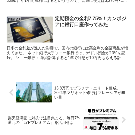
30GB）が1年間無料になるというもので、普通に使えば3,278円×12
ヶ月分というインパクトのある内容。 12月...
定期預金の金利7.75%！カンボジ
資産形成
アに銀行口座作ってみた
日米の金利差が進んだ影響で、国内の銀行には高金利の金融商品が増
えてきた。 ネット銀行大手ソニー銀行では、米ドル預金が10%を記
録。 ソニー銀行： 単純計算すると1年で利息が10万円もらえる計算
だが、よく見ると1ヶ月ものだったりする。 つまり...
13.8万円でプラチナ・エリート達成。
2024年マリオット修行はマレーシアが狙
い目
楽天経済圏に対抗で注目集まる。毎日7%
還元の「LYPプレミアム」を活用せよ