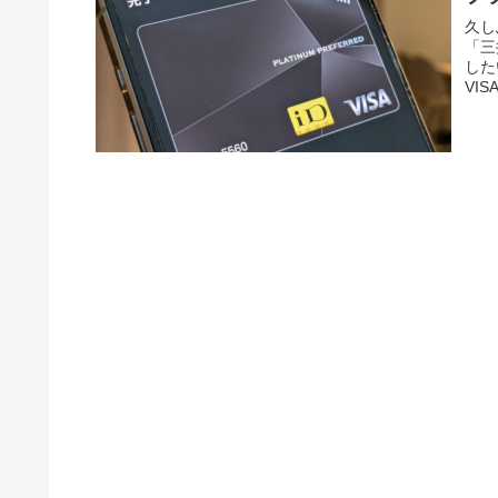
久し
「三
した
VI