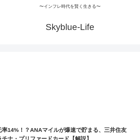
〜インフレ時代を賢く生きる〜
Skyblue-Life
元率14%！？ANAマイルが爆速で貯まる、三井住友
ラチナ・プリファードカード【解説】