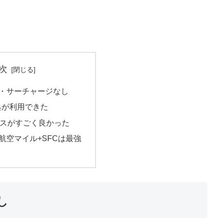
次
・サーチャージなし
特典が利用できた
ビスがすごく良かった
航空マイル+SFCは最強
し